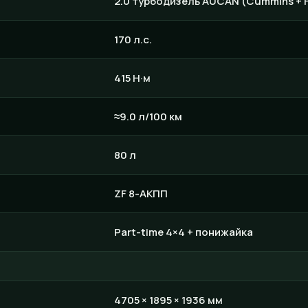
2.0 турбодизель AUCAN (Cummins + 
170 л.с.
415 Н·м
≈9.0 л/100 км
80 л
ZF 8-АКПП
Part-time 4×4 + понижайка
4705 × 1895 × 1936 мм