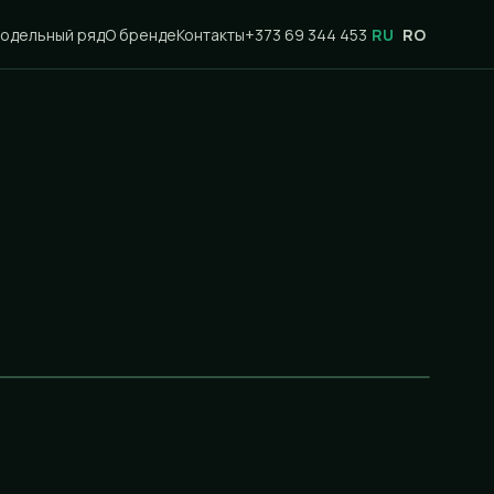
одельный ряд
О бренде
Контакты
+373 69 344 453
RU
RO