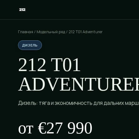
Главная
/
Модельный ряд
/ 212 T01 Adventurer
ДИЗЕЛЬ
212 T01
ADVENTURE
Дизель: тяга и экономичность для дальних мар
от €27 990