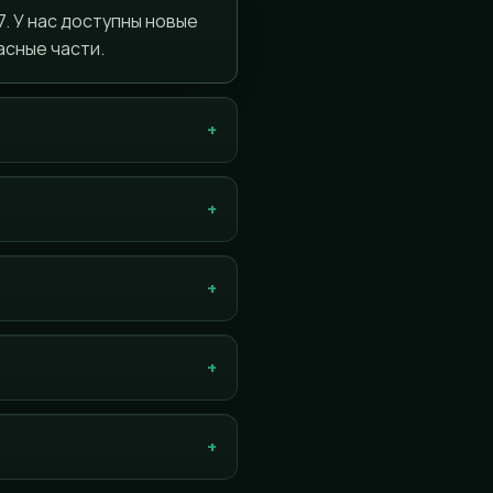
7. У нас доступны новые
асные части.